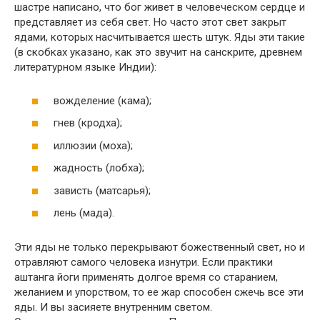
шастре написано, что бог живет в человеческом сердце и
представляет из себя свет. Но часто этот свет закрыт
ядами, которых насчитывается шесть штук. Яды эти такие
(в скобках указано, как это звучит на санскрите, древнем
литературном языке Индии):
вожделение (кама);
гнев (кродха);
иллюзии (моха);
жадность (лобха);
зависть (матсарья);
лень (мада).
Эти яды не только перекрывают божественный свет, но и
отравляют самого человека изнутри. Если практики
аштанга йоги применять долгое время со старанием,
желанием и упорством, то ее жар способен сжечь все эти
яды. И вы засияете внутренним светом.