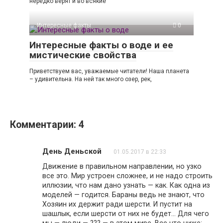
нередко верят и во всякие
Интересные факты
0
Интересные факты о воде и ее
мистические свойства
Приветствуем вас, уважаемые читатели! Наша планета
– удивительна. На ней так много озер, рек,
Комментарии: 4
День Деньской
01.05.2017 в 22:33
Движение в правильном направлении, но узко
все это. Мир устроен сложнее, и не надо строить
иллюзии, что нам дано узнать — как. Как одна из
моделей — годится. Бараны ведь не знают, что
Хозяин их держит ради шерсти. И пустит на
шашлык, если шерсти от них не будет... Для чего
мы — люди — ??? — в этом мире. Все что ниже: