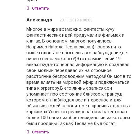
Ответить
Александр
23.11.2019 в 00:03
Многое в мире возможно, фантасты кучу
фантастических идей придумали в фильмах и
книгах. В основном, многое получилось!
Например Никола Тесла сказал( говорят,что
выше головы не прыгнешь-это заблуждение,нет
ничего невозможного!)Этот самый гений 19
века,откуда-то черпал информацию и создавал
свои молнии,передавая их на огромное
расстояние беспроводным методом! Он мог в то
время влиять на мировой эфир и подключаться
типа к эгрегору.В его личных записях,он
упоминает про состояние близкое к трансу,в
котором он наблюдал всё интересное и для
обычных людей непонятное в красивых цветных
картинках.Успешно реализовав и запатентовав
более 100 своих изобретений,многие из которых
были проданы.Так как Тесла не был богат.
Ответить