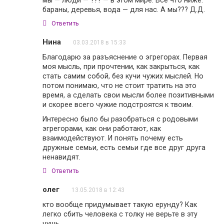
бараны, деревья, вода — для нас. А мы??? Д.Д.
Ответить
Нина
03.03.2018 в 15:33
Благодарю за разъяснение о эгрегорах. Первая
моя мысль, при прочтении, как закрыться, как
стать самим собой, без кучи чужих мыслей. Но
потом понимаю, что не стоит тратить на это
время, а сделать свои мысли более позитивными
и скорее всего чужие подстроятся к твоим.
Интересно было бы разобраться с родовыми
эгрегорами, как они работают, как
взаимодействуют. И понять почему есть
дружные семьи, есть семьи где все друг друга
ненавидят.
Ответить
олег
13.05.2018 в 12:43
кто вообще придумывает такую ерунду? Как
легко сбить человека с толку не верьте в эту
чушь.