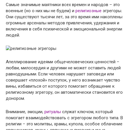
Самые значимые маятники всех времен и народов – это
военные (но о них мы не будем) и
религиозные
эгрегоры.
Они существуют тысячи лет, за это время ими накоплены
огромные арсеналы методов привлечения, удержания и
включения в себя психической и эмоциональной энергии
людей.
Апеллирование идеями общечеловеческих ценностей –
любви, милосердия и другими не может оставить людей
равнодушными. Если человек нарушает заповеди или
совершает «плохой» поступок, у него возникает чувство
вины, избавиться от которого помогает обращение к
религиозному эгрегору, он автоматически становится его
донором.
Внимание, эмоции,
ритуалы
служат ключом, который
помогает взаимодействовать с эгрегором любого типа. В
религии – это молитвы, храмы, купола, особое облачение
священников, иконы, священные писания и иные