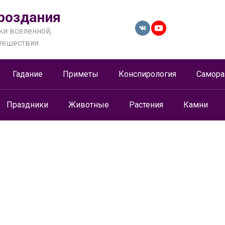
роздания
ки вселенной,
утешествия
Гадание
Приметы
Конспирология
Самора
Праздники
Животные
Растения
Камни