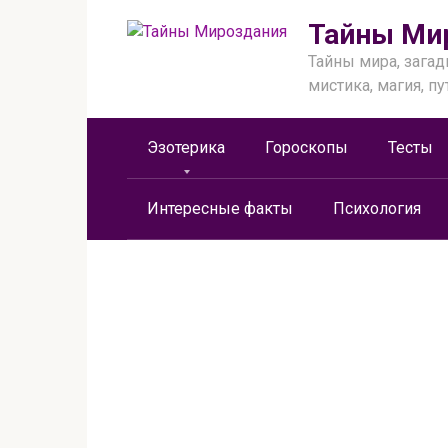
Перейти
Тайны Ми
к
контенту
Тайны мира, загад
мистика, магия, п
Эзотерика
Гороскопы
Тесты
Интересные факты
Психология